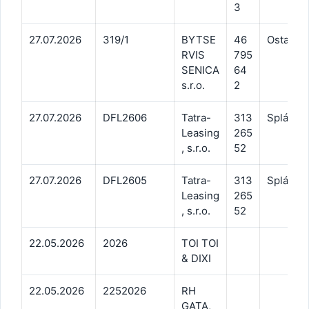
3
27.07.2026
319/1
BYTSE
46
Ostatné 
RVIS
795
SENICA
64
s.r.o.
2
27.07.2026
DFL2606
Tatra-
313
Splátko
Leasing
265
, s.r.o.
52
27.07.2026
DFL2605
Tatra-
313
Splátko
Leasing
265
, s.r.o.
52
22.05.2026
2026
TOI TOI
& DIXI
22.05.2026
2252026
RH
GATA,