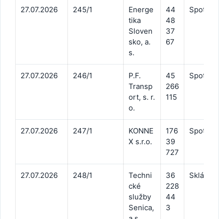
27.07.2026
245/1
Energe
44
Spotreb
tika
48
Sloven
37
sko, a.
67
s.
27.07.2026
246/1
P.F.
45
Spotreba
Transp
266
ort, s. r.
115
o.
27.07.2026
247/1
KONNE
176
Spotreba
X s.r.o.
39
727
27.07.2026
248/1
Techni
36
Skládko
cké
228
služby
44
Senica,
3
a.s.