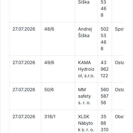
Šiška
53
46
8
27.07.2026
48/6
Andrej
502
Spotreba
Šiška
53
46
8
27.07.2026
49/6
KAMA
43
Ostatné 
Hydroiz
962
ol, s.r.o.
122
27.07.2026
50/6
MM
560
Ostatné 
safety
587
s. r. o.
56
27.07.2026
318/1
XLSK
35
Obstaran
Nábyto
88
k s. r. o.
310