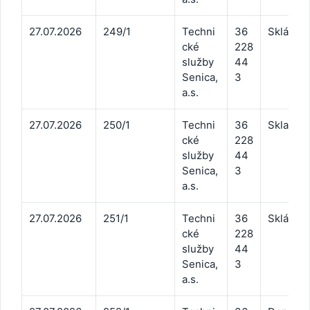
27.07.2026
249/1
Techni
36
Skládko
cké
228
služby
44
Senica,
3
a.s.
27.07.2026
250/1
Techni
36
Skladko
cké
228
služby
44
Senica,
3
a.s.
27.07.2026
251/1
Techni
36
Skládko
cké
228
služby
44
Senica,
3
a.s.