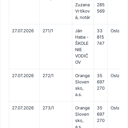
Zuzana
285
Vrtíkov
569
á, notár
27.07.2026
271/1
Ján
33
Ostatné 
Haba -
815
ŠKOLE
747
NIE
VODIČ
OV
27.07.2026
272/1
Orange
35
Ostatné 
Sloven
697
sko,
270
a.s.
27.07.2026
273/1
Orange
35
Ostatné 
Sloven
697
sko,
270
a.s.