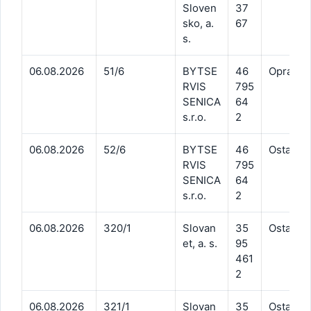
Sloven
37
sko, a.
67
s.
06.08.2026
51/6
BYTSE
46
Opravy a
RVIS
795
SENICA
64
s.r.o.
2
06.08.2026
52/6
BYTSE
46
Ostatné
RVIS
795
SENICA
64
s.r.o.
2
06.08.2026
320/1
Slovan
35
Ostatné 
et, a. s.
95
461
2
06.08.2026
321/1
Slovan
35
Ostatné 