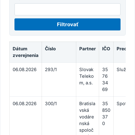
Filtrovať
Dátum
Číslo
Partner
IČO
Predme
zverejnenia
06.08.2026
293/1
Slovak
35
Služby t
Teleko
76
m, a.s.
34
69
06.08.2026
300/1
Bratisla
35
Spotreb
vská
850
vodáre
37
nská
0
spoloč