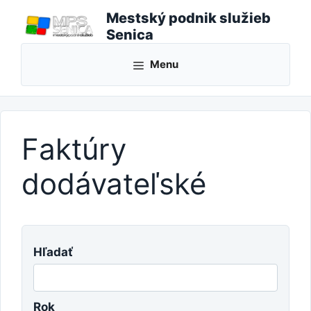
Preskočiť
Mestský podnik služieb
na
Senica
obsah
Menu
Faktúry
dodávateľské
Hľadať
Rok