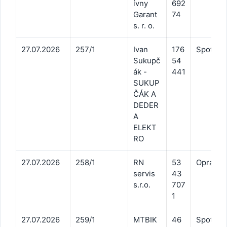
ívny
692
Garant
74
s. r. o.
27.07.2026
257/1
Ivan
176
Spotreba
Sukupč
54
ák -
441
SUKUP
ČÁK A
DEDER
A
ELEKT
RO
27.07.2026
258/1
RN
53
Opravy a
servis
43
s.r.o.
707
1
27.07.2026
259/1
MTBIK
46
Spotreba