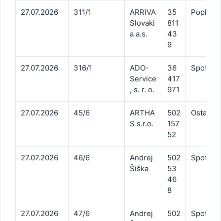
27.07.2026
311/1
ARRIVA
35
Poplatky
Slovaki
811
a a.s.
43
9
27.07.2026
316/1
ADO-
36
Spotreba
Service
417
, s. r. o.
971
27.07.2026
45/6
ARTHA
502
Ostatné 
S s.r.o.
157
52
27.07.2026
46/6
Andrej
502
Spotreba
Šiška
53
46
8
27.07.2026
47/6
Andrej
502
Spotreba