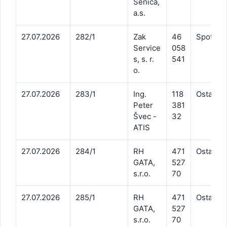
Senica,
a.s.
27.07.2026
282/1
Zak
46
Spotreba
Service
058
s, s. r.
541
o.
27.07.2026
283/1
Ing.
118
Ostatné 
Peter
381
Švec -
32
ATIS
27.07.2026
284/1
RH
471
Ostatné 
GATA,
527
s.r.o.
70
27.07.2026
285/1
RH
471
Ostatné 
GATA,
527
s.r.o.
70