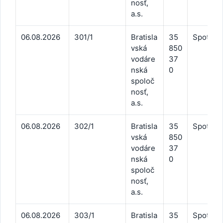
nosť,
a.s.
06.08.2026
301/1
Bratisla
35
Spotreb
vská
850
vodáre
37
nská
0
spoloč
nosť,
a.s.
06.08.2026
302/1
Bratisla
35
Spotreb
vská
850
vodáre
37
nská
0
spoloč
nosť,
a.s.
06.08.2026
303/1
Bratisla
35
Spotreb