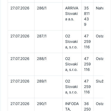
27.07.2026
286/1
ARRIVA
35
Nahradné
Slovaki
811
a a.s.
43
9
27.07.2026
287/1
O2
47
Ostatné 
Slovaki
259
a, s.r.o.
116
27.07.2026
288/1
O2
47
Ostatné 
Slovaki
259
a, s.r.o.
116
27.07.2026
289/1
O2
47
Služby t
Slovaki
259
a, s.r.o.
116
27.07.2026
290/1
INFODA
36
Ostatné 
TA,
250