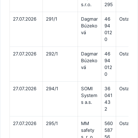
s.r.o.
295
27.07.2026
291/1
Dagmar
46
Ostatné 
Búzeko
94
vá
012
0
27.07.2026
292/1
Dagmar
46
Ostatné 
Búzeko
94
vá
012
0
27.07.2026
294/1
SOMI
36
Ostatné 
System
041
s a.s.
43
2
27.07.2026
295/1
MM
560
Ostatné 
safety
587
s. r. o.
56