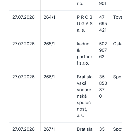
r.o.
901
27.07.2026
264/1
P R O B
47
Tovar na
U G A S
695
a. s.
421
27.07.2026
265/1
kaduc
502
Ostatné 
&
907
partner
62
i s.r.o.
27.07.2026
266/1
Bratisla
35
Spotreb
vská
850
vodáre
37
nská
0
spoloč
nosť,
a.s.
27.07.2026
267/1
Bratisla
35
Spotreb