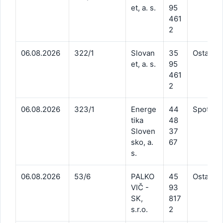
et, a. s.
95
461
2
06.08.2026
322/1
Slovan
35
Ostatné 
et, a. s.
95
461
2
06.08.2026
323/1
Energe
44
Spotreb
tika
48
Sloven
37
sko, a.
67
s.
06.08.2026
53/6
PALKO
45
Ostatné 
VIČ -
93
SK,
817
s.r.o.
2