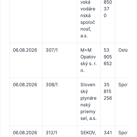
vská
850
vodáre
37
nská
0
spoloč
nosť,
a.s.
06.08.2026
307/1
M+M
53
Ostatné 
Opatov
905
ský s. r.
652
o.
06.08.2026
308/1
Sloven
35
Spotreb
ský
815
plynáre
256
nský
priemy
sel, a.s.
06.08.2026
312/1
SEKOV,
341
Spotreb