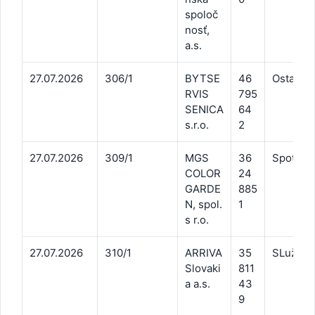
spoloč
nosť,
a.s.
27.07.2026
306/1
BYTSE
46
Ostatné 
RVIS
795
SENICA
64
s.r.o.
2
27.07.2026
309/1
MGS
36
Spotreba
COLOR
24
GARDE
885
N, spol.
1
s r.o.
27.07.2026
310/1
ARRIVA
35
SLužby c
Slovaki
811
a a.s.
43
9