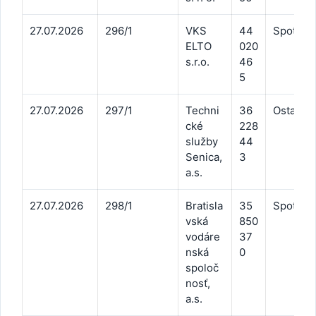
27.07.2026
296/1
VKS
44
Spotreba
ELTO
020
s.r.o.
46
5
27.07.2026
297/1
Techni
36
Ostatné 
cké
228
služby
44
Senica,
3
a.s.
27.07.2026
298/1
Bratisla
35
Spotreb
vská
850
vodáre
37
nská
0
spoloč
nosť,
a.s.