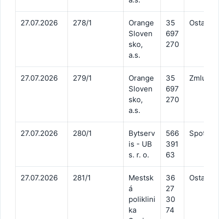
27.07.2026
278/1
Orange
35
Ostatné 
Sloven
697
sko,
270
a.s.
27.07.2026
279/1
Orange
35
Zmluvné 
Sloven
697
sko,
270
a.s.
27.07.2026
280/1
Bytserv
566
Spotreba
is - UB
391
s. r. o.
63
27.07.2026
281/1
Mestsk
36
Ostatné 
á
27
poliklini
30
ka
74