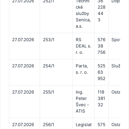
27.07.2026
252/1
Techni
36
Doprava
cké
228
služby
44
Senica,
3
a.s.
27.07.2026
253/1
RS
576
Spotreba
DEAL s.
38
r. o.
756
27.07.2026
254/1
Parta,
525
Služby 
s. r. o.
63
952
27.07.2026
255/1
Ing.
118
Ostatné 
Peter
381
Švec -
32
ATIS
27.07.2026
256/1
Legislat
575
Ostatné 