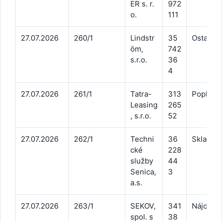
ER s. r.
972
o.
111
27.07.2026
260/1
Lindstr
35
Ostatné 
öm,
742
s.r.o.
36
4
27.07.2026
261/1
Tatra-
313
Poplatok
Leasing
265
, s.r.o.
52
27.07.2026
262/1
Techni
36
Skladov
cké
228
služby
44
Senica,
3
a.s.
27.07.2026
263/1
SEKOV,
341
Nájomn
spol. s
38