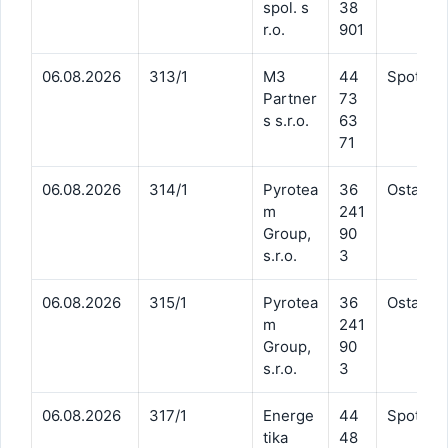
spol. s
38
r.o.
901
06.08.2026
313/1
M3
44
Spotreb
Partner
73
s s.r.o.
63
71
06.08.2026
314/1
Pyrotea
36
Ostatné 
m
241
Group,
90
s.r.o.
3
06.08.2026
315/1
Pyrotea
36
Ostatné 
m
241
Group,
90
s.r.o.
3
06.08.2026
317/1
Energe
44
Spotreb
tika
48