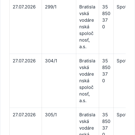
27.07.2026
299/1
Bratisla
35
Spotreb
vská
850
vodáre
37
nská
0
spoloč
nosť,
a.s.
27.07.2026
304/1
Bratisla
35
Spotreb
vská
850
vodáre
37
nská
0
spoloč
nosť,
a.s.
27.07.2026
305/1
Bratisla
35
Spotreb
vská
850
vodáre
37
nská
0