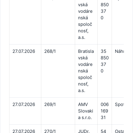
vská
850
vodáre
37
nská
0
spoloč
nosť,
a.s.
27.07.2026
268/1
Bratisla
35
Náhrada
vská
850
vodáre
37
nská
0
spoloč
nosť,
a.s.
27.07.2026
269/1
AMV
006
Spotreba
Slovaki
169
a s.r.o.
31
27.07.2026
270/1
JUDr.
54
Ostatné 