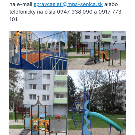
na e-mail
spravcasieti@mps-senica.sk
alebo
telefonicky na čísla 0947 938 090 a 0917 773
101.